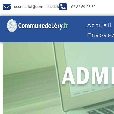
secretariat@communedelery.fr
02.32.59.05.50
Accueil
Envoye