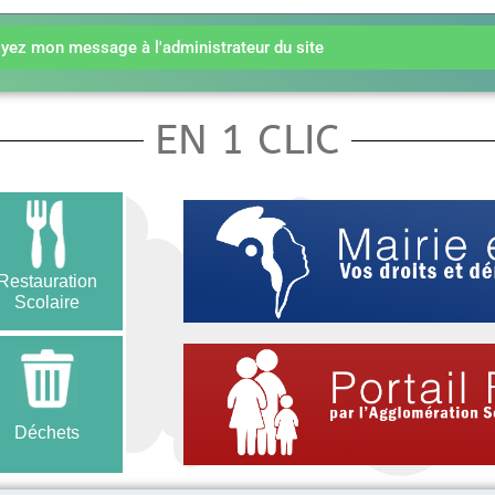
yez mon message à l'administrateur du site
EN 1 CLIC
Restauration
Scolaire
Déchets