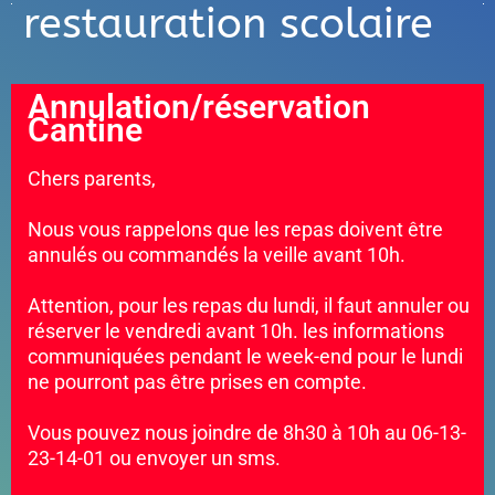
restauration scolaire
Annulation/réservation
Cantine
Chers parents,
Nous vous rappelons que les repas doivent être
annulés ou commandés la veille avant 10h.
Attention, pour les repas du lundi, il faut annuler ou
réserver le vendredi avant 10h. les informations
communiquées pendant le week-end pour le lundi
ne pourront pas être prises en compte.
Vous pouvez nous joindre de 8h30 à 10h au 06-13-
23-14-01 ou envoyer un sms.