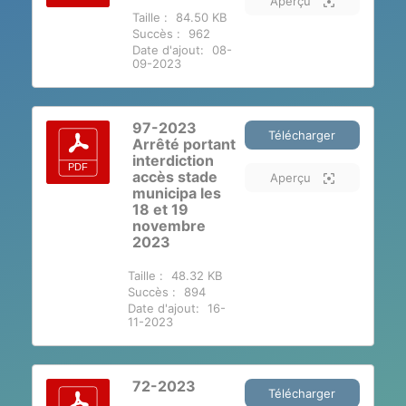
Aperçu
Taille :
84.50 KB
Succès :
962
Date d'ajout:
08-
09-2023
97-2023
Télécharger
Arrêté portant
interdiction
accès stade
Aperçu
municipa les
18 et 19
novembre
2023
Taille :
48.32 KB
Succès :
894
Date d'ajout:
16-
11-2023
72-2023
Télécharger