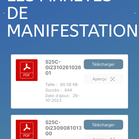
DE
MANIFESTATION
S25C-
Télécharger
0i2310261026
01
Aperçu
Taille :
60.58 KB
Succès :
844
Date d'ajout:
26-
10-2023
S25C-
Télécharger
0i2309081013
00