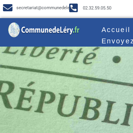
secretariat@communedelery.fr
02.32.59.05.50
Accueil
Envoye