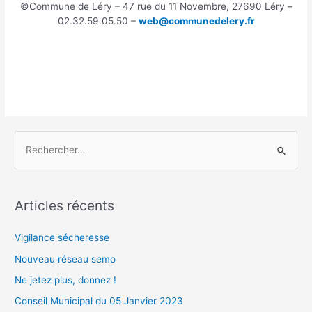
©Commune de Léry – 47 rue du 11 Novembre, 27690 Léry –
02.32.59.05.50 –
web@communedelery.fr
R
e
c
Articles récents
h
e
Vigilance sécheresse
r
Nouveau réseau semo
c
Ne jetez plus, donnez !
h
Conseil Municipal du 05 Janvier 2023
e