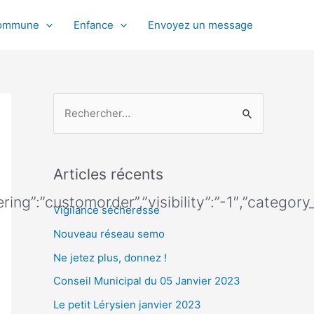
ommune
Enfance
Envoyez un message
R
e
c
Articles récents
h
dering”:”customorder”,”visibility”:”-1″,”catego
e
Vigilance sécheresse
r
Nouveau réseau semo
c
Ne jetez plus, donnez !
h
Conseil Municipal du 05 Janvier 2023
e
Le petit Lérysien janvier 2023
r