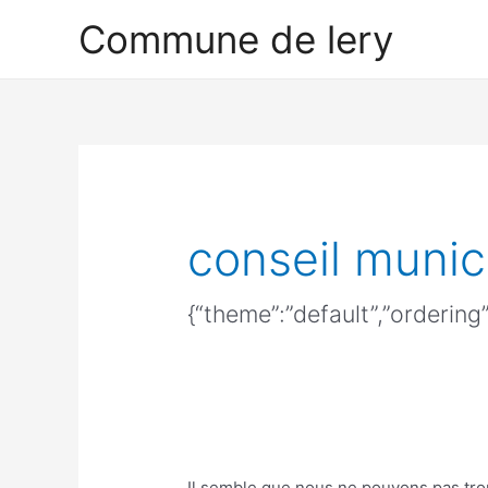
Aller
Rechercher :
Commune de lery
au
contenu
conseil muni
{“theme”:”default”,”ordering
Il semble que nous ne pouvons pas tr