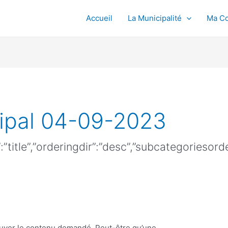
Accueil
La Municipalité
Ma C
cipal 04-09-2023
”:”title”,”orderingdir”:”desc”,”subcategoriesor
ouver le contenu demandé. Peut-être qu’une