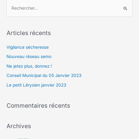
R
e
c
Articles récents
h
e
Vigilance sécheresse
r
Nouveau réseau semo
c
Ne jetez plus, donnez !
h
Conseil Municipal du 05 Janvier 2023
e
r
Le petit Lérysien janvier 2023
:
Commentaires récents
Archives